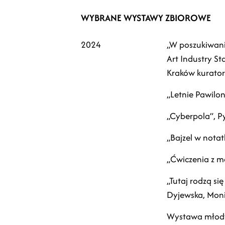
WYBRANE WYSTAWY ZBIOROWE
2024
„W poszukiwani
Art Industry St
Kraków kurator:
„Letnie Pawilon
„Cyberpola”, P
„Bajzel w nota
„Ćwiczenia z m
„Tutaj rodzą si
Dyjewska, Moni
Wystawa młody