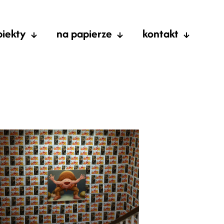
biekty
na papierze
kontakt